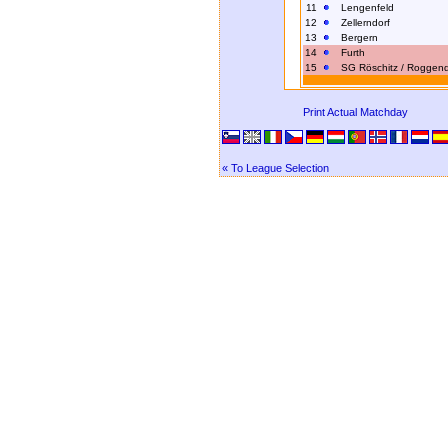
11
Lengenfeld
12
Zellerndorf
13
Bergern
14
Furth
15
SG Röschitz / Roggend
Print Actual Matchday
« To League Selection