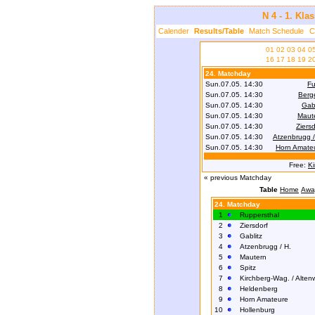
N 4 - 1. Kla
Calender
Results/Table
Match Schedule
C
01
02
03
04
0
16
17
18
19
2
24. Matchday
Sun.07.05. 14:30
Fu
Sun.07.05. 14:30
Berg
Sun.07.05. 14:30
Gabl
Sun.07.05. 14:30
Maut
Sun.07.05. 14:30
Ziersd
Sun.07.05. 14:30
Atzenbrugg /
Sun.07.05. 14:30
Horn Amate
Free:
Ki
« previous Matchday
Table
Home
Awa
24. Matchday
1
Ruppersthal
2
Ziersdorf
3
Gablitz
4
Atzenbrugg / H.
5
Mautern
6
Spitz
7
Kirchberg-Wag. / Alten
8
Heldenberg
9
Horn Amateure
10
Hollenburg