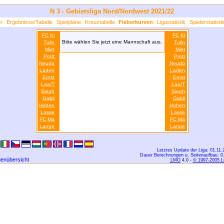
N 3 - Gebietsliga Nord/Nordwest 2021/22
r
Ergebnisse/Tabelle
Spielpläne
Kreuztabelle
Fieberkurven
Ligastatistik
Spielerstatisti
FC Kl
FC Kl
Bitte wählen Sie jetzt eine Mannschaft aus.
Tulln
Tulln
Miet
Miet
Prott
Prott
Neudo
Neudo
Laden
Laden
Ernst
Ernst
Laa/T
Laa/T
Siegh
Siegh
Gabli
Gabli
Hohen
Hohen
Lasse
Lasse
FC Ma
FC Ma
Lange
Lange
Letztes Update der Liga: 01.11.
Dauer Berechnungen u. Seitenaufbau: 0
genübersicht
LMO
4.0 -
© 1997-2005 