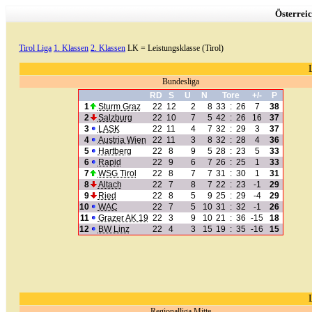
Österreic
Tirol Liga
1. Klassen
2. Klassen
LK = Leistungsklasse (Tirol)
Bundesliga
RD
S
U
N
Tore
+/-
P
1
Sturm Graz
22
12
2
8
33
:
26
7
38
2
Salzburg
22
10
7
5
42
:
26
16
37
3
LASK
22
11
4
7
32
:
29
3
37
4
Austria Wien
22
11
3
8
32
:
28
4
36
5
Hartberg
22
8
9
5
28
:
23
5
33
6
Rapid
22
9
6
7
26
:
25
1
33
7
WSG Tirol
22
8
7
7
31
:
30
1
31
8
Altach
22
7
8
7
22
:
23
-1
29
9
Ried
22
8
5
9
25
:
29
-4
29
10
WAC
22
7
5
10
31
:
32
-1
26
11
Grazer AK 19
22
3
9
10
21
:
36
-15
18
12
BW Linz
22
4
3
15
19
:
35
-16
15
Regionalliga Mitte