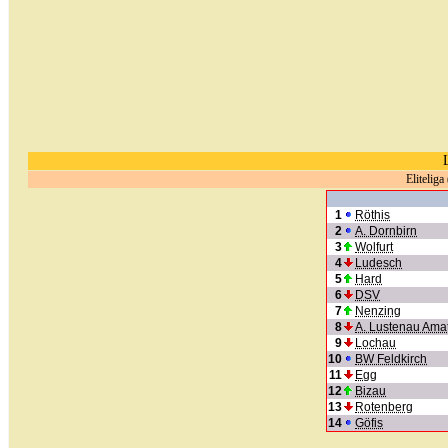
Eliteliga
1
Röthis
2
A. Dornbirn
3
Wolfurt
4
Ludesch
5
Hard
6
DSV
7
Nenzing
8
A. Lustenau Amat
9
Lochau
10
BW Feldkirch
11
Egg
12
Bizau
13
Rotenberg
14
Göfis