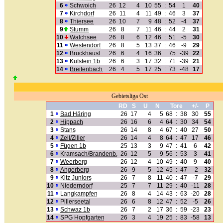
6
Schwoich
26
12
4
10
55
:
54
1
40
7
Kirchdorf
26
11
4
11
49
:
46
3
37
8
Thiersee
26
10
7
9
48
:
52
-4
37
9
Stumm
26
8
7
11
46
:
44
2
31
10
Walchsee
26
8
6
12
46
:
51
-5
30
11
Westendorf
26
8
5
13
37
:
46
-9
29
12
Bruckhäusl
26
6
4
16
36
:
75
-39
22
13
Kufstein 1b
26
6
3
17
32
:
71
-39
21
14
Breitenbach
26
4
5
17
25
:
73
-48
17
Gebietsliga Ost
RD
S
U
N
Tore
+/-
P
1
Bad Häring
26
17
4
5
68
:
38
30
55
2
Hippach
26
16
6
4
64
:
30
34
54
3
Stans
26
14
8
4
67
:
40
27
50
4
Zell/Ziller
26
14
4
8
64
:
47
17
46
5
Fügen 1b
25
13
3
9
47
:
41
6
42
6
Kramsach/Brandenb.
26
12
5
9
56
:
53
3
41
7
Weerberg
26
12
4
10
49
:
40
9
40
8
Angerberg
26
9
5
12
45
:
47
-2
32
9
Kitz Juniors
26
7
8
11
40
:
47
-7
29
10
Niederndorf
25
7
7
11
29
:
40
-11
28
11
Langkampfen
26
8
4
14
43
:
63
-20
28
12
Pillerseetal
26
6
8
12
47
:
52
-5
26
13
Schwaz 1b
26
7
2
17
36
:
59
-23
23
14
SPG Hopfgarten
26
3
4
19
25
:
83
-58
13