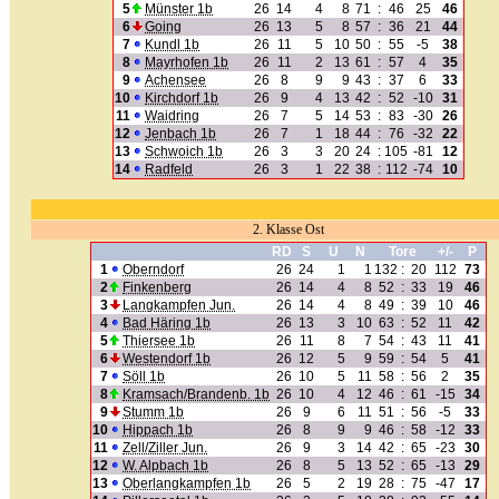
5
Münster 1b
26
14
4
8
71
:
46
25
46
6
Going
26
13
5
8
57
:
36
21
44
7
Kundl 1b
26
11
5
10
50
:
55
-5
38
8
Mayrhofen 1b
26
11
2
13
61
:
57
4
35
9
Achensee
26
8
9
9
43
:
37
6
33
10
Kirchdorf 1b
26
9
4
13
42
:
52
-10
31
11
Waidring
26
7
5
14
53
:
83
-30
26
12
Jenbach 1b
26
7
1
18
44
:
76
-32
22
13
Schwoich 1b
26
3
3
20
24
:
105
-81
12
14
Radfeld
26
3
1
22
38
:
112
-74
10
2. Klasse Ost
RD
S
U
N
Tore
+/-
P
1
Oberndorf
26
24
1
1
132
:
20
112
73
2
Finkenberg
26
14
4
8
52
:
33
19
46
3
Langkampfen Jun.
26
14
4
8
49
:
39
10
46
4
Bad Häring 1b
26
13
3
10
63
:
52
11
42
5
Thiersee 1b
26
11
8
7
54
:
43
11
41
6
Westendorf 1b
26
12
5
9
59
:
54
5
41
7
Söll 1b
26
10
5
11
58
:
56
2
35
8
Kramsach/Brandenb. 1b
26
10
4
12
46
:
61
-15
34
9
Stumm 1b
26
9
6
11
51
:
56
-5
33
10
Hippach 1b
26
8
9
9
46
:
58
-12
33
11
Zell/Ziller Jun.
26
9
3
14
42
:
65
-23
30
12
W. Alpbach 1b
26
8
5
13
52
:
65
-13
29
13
Oberlangkampfen 1b
26
5
2
19
28
:
75
-47
17