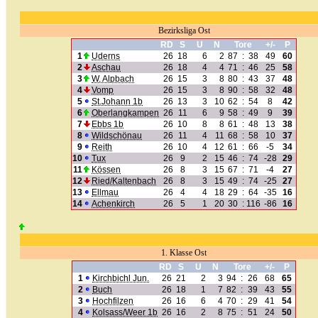
Bezirksliga Ost
RD
S
U
N
Tore
+/-
P
1
Uderns
26
18
6
2
87
:
38
49
60
2
Aschau
26
18
4
4
71
:
46
25
58
3
W. Alpbach
26
15
3
8
80
:
43
37
48
4
Vomp
26
15
3
8
90
:
58
32
48
5
St.Johann 1b
26
13
3
10
62
:
54
8
42
6
Oberlangkampen
26
11
6
9
58
:
49
9
39
7
Ebbs 1b
26
10
8
8
61
:
48
13
38
8
Wildschönau
26
11
4
11
68
:
58
10
37
9
Reith
26
10
4
12
61
:
66
-5
34
10
Tux
26
9
2
15
46
:
74
-28
29
11
Kössen
26
8
3
15
67
:
71
-4
27
12
Ried/Kaltenbach
26
8
3
15
49
:
74
-25
27
13
Ellmau
26
4
4
18
29
:
64
-35
16
14
Achenkirch
26
5
1
20
30
:
116
-86
16
1. Klasse Ost
RD
S
U
N
Tore
+/-
P
1
Kirchbichl Jun.
26
21
2
3
94
:
26
68
65
2
Buch
26
18
1
7
82
:
39
43
55
3
Hochfilzen
26
16
6
4
70
:
29
41
54
4
Kolsass/Weer 1b
26
16
2
8
75
:
51
24
50