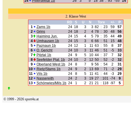
14
Pillerseetal 1b
26
3
5
18
38
:
93
-55
14
2. Klasse West
RD
S
U
N
Tore
+/-
P
1
Zams 1b
24
18
3
3
82
:
23
59
57
2
Grins
24
18
2
4
78
:
30
48
56
3
Haiming Jun.
24
15
4
5
79
:
35
44
49
4
Umhausen 1b
24
15
3
6
66
:
51
15
48
5
Paznaun 1b
24
12
1
11
63
:
55
8
37
6
O. Gericht
24
10
3
11
46
:
51
-5
33
7
Pitztal 1b
24
9
5
10
44
:
37
7
32
8
Seefelder Plat. 1b
24
10
2
12
50
:
52
-2
32
9
Oberland West 1b
24
8
7
9
56
:
54
2
31
10
Rietz/Stams 1b
24
9
2
13
69
:
71
-2
29
11
Vils 1b
24
8
5
11
41
:
44
-3
29
12
Nassereith
24
2
3
19
27
:
101
-74
9
13
Schönwies/Mils 1b
24
1
2
21
21
:
118
-97
5
© 1999 - 2026 sport4u.at