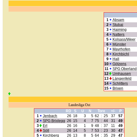
1
Absam
2
Stubai
3
Haiming
4
Natters
5
Kolsass/Weer
6
Münster
7
Mayrhofen
8
Kirchbichl
9
Hall
10
Götzens
11
SPG Oberland
12
Umhausen
13
Längenfeld
14
Schlitters
15
Brixen
Landesliga Ost
RD
S
U
N
Tore
+/-
P
1
Jenbach
26
18
3
5
62
:
25
37
57
2
SPG Brixlegg
26
15
4
7
75
:
44
31
49
3
Erl
26
16
1
9
48
:
37
11
49
4
Söll
26
14
5
7
53
:
23
30
47
5
Kirchberg
26
13
8
5
64
:
35
29
47