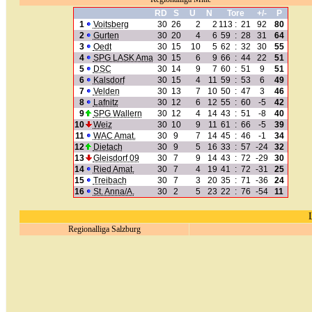
RD
S
U
N
Tore
+/-
P
1
Voitsberg
30
26
2
2
113
:
21
92
80
2
Gurten
30
20
4
6
59
:
28
31
64
3
Oedt
30
15
10
5
62
:
32
30
55
4
SPG LASK Ama
30
15
6
9
66
:
44
22
51
5
DSC
30
14
9
7
60
:
51
9
51
6
Kalsdorf
30
15
4
11
59
:
53
6
49
7
Velden
30
13
7
10
50
:
47
3
46
8
Lafnitz
30
12
6
12
55
:
60
-5
42
9
SPG Wallern
30
12
4
14
43
:
51
-8
40
10
Weiz
30
10
9
11
61
:
66
-5
39
11
WAC Amat.
30
9
7
14
45
:
46
-1
34
12
Dietach
30
9
5
16
33
:
57
-24
32
13
Gleisdorf 09
30
7
9
14
43
:
72
-29
30
14
Ried Amat.
30
7
4
19
41
:
72
-31
25
15
Treibach
30
7
3
20
35
:
71
-36
24
16
St. Anna/A.
30
2
5
23
22
:
76
-54
11
Regionalliga Salzburg