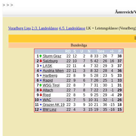
>
>
>
Ãsterreich/
Vorarlberg Liga
2./3. Landesklasse
4./5. Landesklasse
LK = Leistungsklasse (Vorarlberg
Bundesliga
RD
S
U
N
Tore
+/-
P
1
Sturm Graz
22
12
2
8
33
:
26
7
38
2
Salzburg
22
10
7
5
42
:
26
16
37
3
LASK
22
11
4
7
32
:
29
3
37
4
Austria Wien
22
11
3
8
32
:
28
4
36
5
Hartberg
22
8
9
5
28
:
23
5
33
6
Rapid
22
9
6
7
26
:
25
1
33
7
WSG Tirol
22
8
7
7
31
:
30
1
31
8
Altach
22
7
8
7
22
:
23
-1
29
9
Ried
22
8
5
9
25
:
29
-4
29
10
WAC
22
7
5
10
31
:
32
-1
26
11
Grazer AK 19
22
3
9
10
21
:
36
-15
18
12
BW Linz
22
4
3
15
19
:
35
-16
15