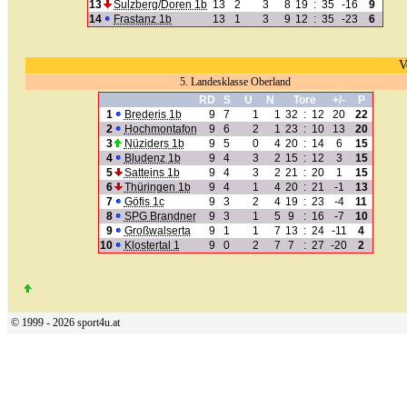
13
Sulzberg/Doren 1b
13
2
3
8
19
:
35
-16
9
14
Frastanz 1b
13
1
3
9
12
:
35
-23
6
V
5. Landesklasse Oberland
RD
S
U
N
Tore
+/-
P
1
Brederis 1b
9
7
1
1
32
:
12
20
22
2
Hochmontafon
9
6
2
1
23
:
10
13
20
3
Nüziders 1b
9
5
0
4
20
:
14
6
15
4
Bludenz 1b
9
4
3
2
15
:
12
3
15
5
Satteins 1b
9
4
3
2
21
:
20
1
15
6
Thüringen 1b
9
4
1
4
20
:
21
-1
13
7
Göfis 1c
9
3
2
4
19
:
23
-4
11
8
SPG Brandner
9
3
1
5
9
:
16
-7
10
9
Großwalserta
9
1
1
7
13
:
24
-11
4
10
Klostertal 1
9
0
2
7
7
:
27
-20
2
© 1999 - 2026 sport4u.at