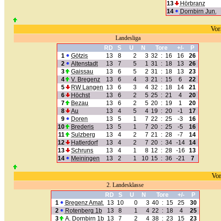
13
Hörbranz
14
Dornbirn Jun.
Vor
Landesliga
RD
S
U
N
Tore
+/-
P
1
Götzis
13
8
2
3
32
:
16
16
26
2
Altenstadt
13
7
5
1
31
:
18
13
26
3
Gaissau
13
6
5
2
31
:
18
13
23
4
V. Bregenz
13
6
4
3
21
:
15
6
22
5
RW Langen
13
6
3
4
32
:
18
14
21
6
Höchst
13
6
2
5
25
:
21
4
20
7
Bezau
13
6
2
5
20
:
19
1
20
8
Au
13
4
5
4
19
:
20
-1
17
9
Doren
13
5
1
7
22
:
25
-3
16
10
Brederis
13
5
1
7
20
:
25
-5
16
11
Sulzberg
13
4
2
7
21
:
28
-7
14
12
Hatlerdorf
13
4
2
7
20
:
34
-14
14
13
Schruns
13
4
1
8
12
:
28
-16
13
14
Meiningen
13
2
1
10
15
:
36
-21
7
Vor
2. Landesklasse
RD
S
U
N
Tore
+/-
P
1
Bregenz Amat.
13
10
0
3
40
:
15
25
30
2
Rotenberg 1b
13
8
1
4
22
:
18
4
25
3
A. Dornbirn 1b
13
7
2
4
38
:
23
15
23