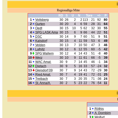
Regionalliga Mitte
RD
S
U
N
Tore
+/-
P
1
Voitsberg
30
26
2
2
113
:
21
92
80
2
Gurten
30
20
4
6
59
:
28
31
64
3
Oedt
30
15
10
5
62
:
32
30
55
4
SPG LASK Ama
30
15
6
9
66
:
44
22
51
5
DSC
30
14
9
7
60
:
51
9
51
6
Kalsdorf
30
15
4
11
59
:
53
6
49
7
Velden
30
13
7
10
50
:
47
3
46
8
Lafnitz
30
12
6
12
55
:
60
-5
42
9
SPG Wallern
30
12
4
14
43
:
51
-8
40
10
Weiz
30
10
9
11
61
:
66
-5
39
11
WAC Amat.
30
9
7
14
45
:
46
-1
34
12
Dietach
30
9
5
16
33
:
57
-24
32
13
Gleisdorf 09
30
7
9
14
43
:
72
-29
30
14
Ried Amat.
30
7
4
19
41
:
72
-31
25
15
Treibach
30
7
3
20
35
:
71
-36
24
16
St. Anna/A.
30
2
5
23
22
:
76
-54
11
1
Röthis
2
A. Dornbirn
3
Wolfurt