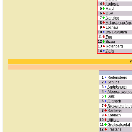
4
Ludesch
5
Hard
6
DSV
7
Nenzing
8
A. Lustenau Ama
9
Lochau
10
BW Feldkirch
11
Egg
12
Bizau
13
Rotenberg
14
Göfis
V
1
Riefensberg
2
Schlins
3
Andelsbuch
4
Alberschwend
5
Sulz
6
Fussach
7
Schwarzenber
8
Rankweil
9
Koblach
10
Hittisau
11
Großwalsertal
12
Frastanz