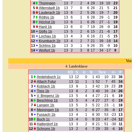
4
Thüringen
13
7
2
4
29
:
19
10
23
5
Altenstadt 1b
13
7
0
6
26
:
21
5
21
6
Lauterach 1b
13
6
2
5
26
:
19
7
20
7
Röthis 1b
13
6
1
6
28
:
29
-1
19
8
Höchst 1b
13
6
1
6
26
:
27
-1
19
9
Hard 1b
13
6
0
7
19
:
28
-9
18
10
Göfis 1b
13
5
2
6
15
:
21
-6
17
11
Lochau 1b
13
4
3
6
16
:
21
-5
15
12
Krumbach 1b
13
4
2
7
21
:
39
-18
14
13
Schlins 1b
13
3
1
9
26
:
35
-9
10
14
Wolfurt 1b
13
2
3
8
17
:
34
-17
9
Vor
4. Landesklasse
RD
S
U
N
Tore
+/-
P
1
Andelsbuch 1c
13
12
0
1
43
:
10
33
36
2
Altach Futur
13
11
1
1
52
:
7
45
34
3
Koblach 1b
13
9
1
3
42
:
19
23
28
4
Tisis 1b
13
8
2
3
40
:
16
24
26
5
V. Bregenz 1b
13
5
4
4
27
:
21
6
19
6
Beschling 1b
13
5
4
4
27
:
27
0
19
7
Langen 1b
13
5
3
5
22
:
23
-1
18
8
Meiningen 1b
13
5
2
6
27
:
35
-8
17
9
Fussach 1b
13
4
1
8
30
:
53
-23
13
10
Buch 1c
13
4
0
9
23
:
47
-24
12
11
Hatlerdorf 1b
13
3
2
8
21
:
51
-30
11
12
Schruns 1b
13
2
4
7
29
:
35
-6
10